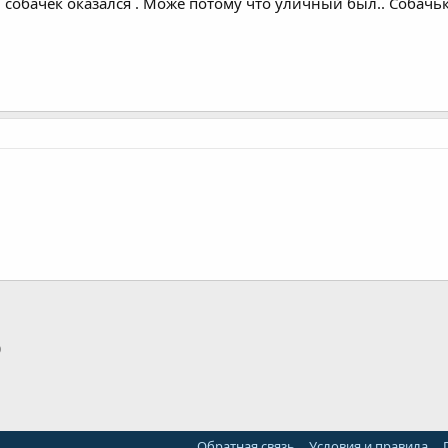
 собачек оказался . Може потому что уличный был.. Собачька
p
тронная почта
Ссылка
Обратная связь
Условия и правила