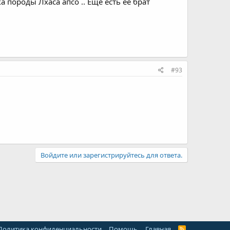
 породы Лхаса апсо .. Еще есть её брат
#93
Войдите или зарегистрируйтесь для ответа.
Политика конфиденциальности
Помощь
Главная
R