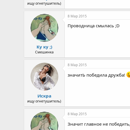
ищу огнетушитель)
8 Мар 2015
Проводница смылась ;D
Ку ку ;)
Смешинка
8 Мар 2015
значитЬ победила дружба!
Искра
ищу огнетушитель)
8 Мар 2015
Значит главное не победить