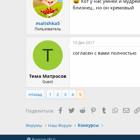
Кот у нас умней и мудрей
близнец , но он кремовый
malishka5
Пользователь
19 Дек 2017
Т
согласен с вами полностью
Тема Матросов
Guest
Назад
1
2
3
4
5
Facebook
Twitter
Reddit
Pinterest
Tumblr
WhatsAp
Элек
Поделиться:
Форумы
Наш Форум
Конкурсы
Russian (RU)