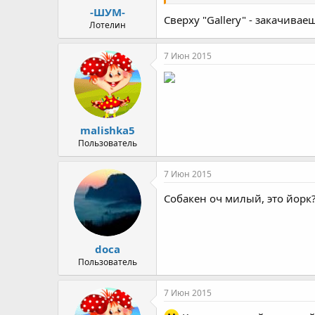
-ШУМ-
Сверху "Gallery" - закачива
Лотелин
7 Июн 2015
malishka5
Пользователь
7 Июн 2015
Собакен оч милый, это йорк
doca
Пользователь
7 Июн 2015