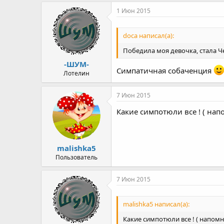
1 Июн 2015
doca написал(а):
Победила моя девочка, стала 
-ШУМ-
Симпатичная собаченция
Лотелин
7 Июн 2015
Какие симпотюли все ! ( нап
malishka5
Пользователь
7 Июн 2015
malishka5 написал(а):
Какие симпотюли все ! ( напомн