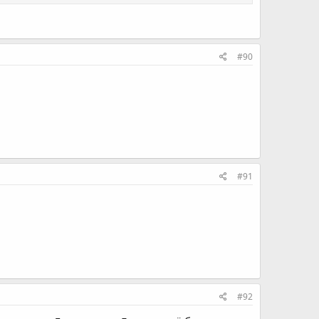
#90
#91
#92