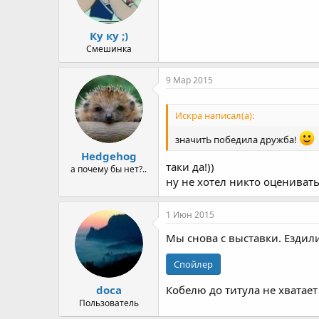
Ку ку ;)
Смешинка
9 Мар 2015
Искра написал(а):
значитЬ победила дружба!
Hedgehog
таки да!))
а почему бы нет?..
ну не хотел никто оценивать
1 Июн 2015
Мы снова с выставки. Ездил
Спойлер
doca
Кобелю до титула не хватает
Пользователь