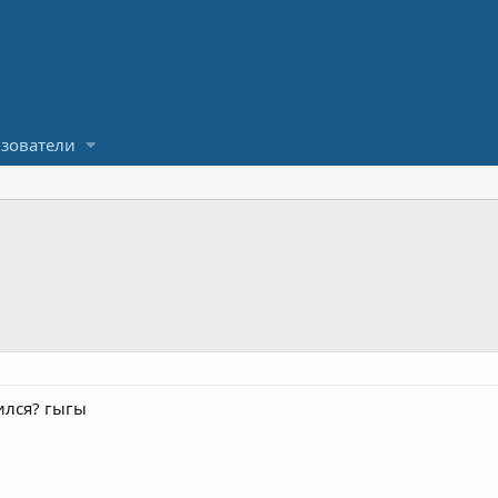
зователи
ился? гыгы